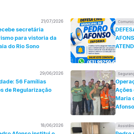
21/07/2026
Comunic
ecebe secretária
DEFESA
ismo para vistoria da
AFONS
aia do Rio Sono
ATEND
29/06/2026
Seguran
idade: 56 Famílias
Operaç
s de Regularização
Ações 
Maria 
Afons
18/06/2026
Assistên
edro Afonso institui o
Pedro 