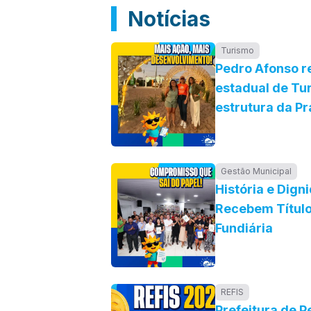
Notícias
Turismo
Pedro Afonso r
estadual de Tur
estrutura da Pr
Gestão Municipal
História e Dign
Recebem Título
Fundiária
REFIS
Prefeitura de P