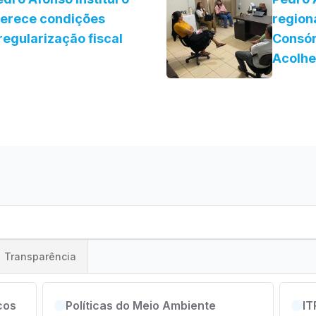
ferece condições
region
regularização fiscal
Consór
Acolh
Transparência
cos
Políticas do Meio Ambiente
IT